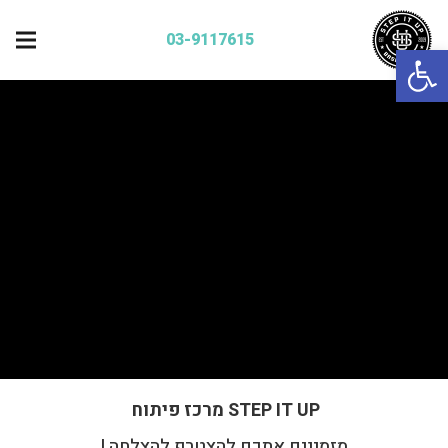
03-9117615
פתח סרגל נגישות
STEP IT UP מרכז פיתוח
מזמינים אתכם להצטרף להצלחה !