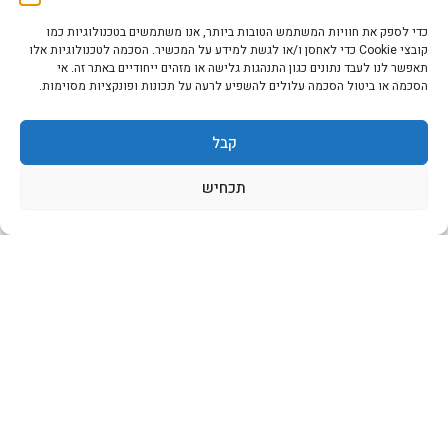
כדי לספק את חוויות המשתמש הטובות ביותר, אנו משתמשים בטכנולוגיות כמו
קובצי Cookie כדי לאחסן ו/או לגשת למידע על המכשיר. הסכמה לטכנולוגיות אלו
תאפשר לנו לעבד נתונים כגון התנהגות גלישה או מזהים ייחודיים באתר זה. אי
הסכמה או ביטול הסכמה עלולים להשפיע לרעה על תכונות ופונקציות מסוימות.
קבל
תכחיש
Step It Up Online! NEW